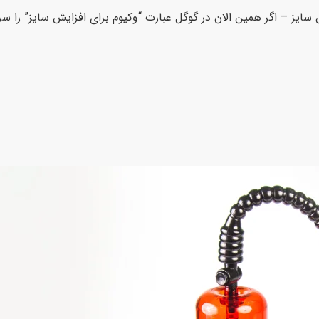
metaslider id=] وکیوم برای افزایش سایز – اگر همین الان در گوگل عبارت “وکیوم برای افزایش سایز” ر