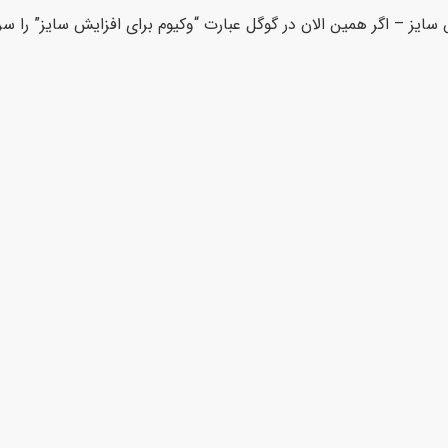
metaslider id=] وکیوم برای افزایش سایز – اگر همین الان در گوگل عبارت “وکیوم برای افزایش سایز” ر