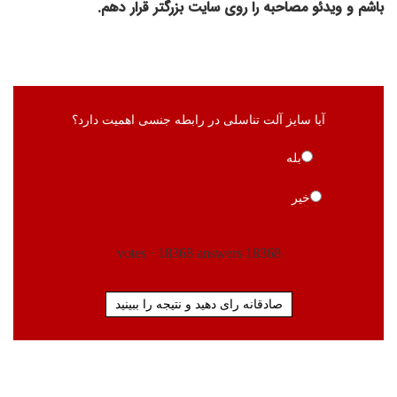
باشم و ویدئو مصاحبه را روی سایت بزرگتر قرار دهم.
آیا سایز آلت تناسلی در رابطه جنسی اهمیت دارد؟
بله
خیر
·
18368
answers
votes
18368
صادقانه رای دهید و نتیجه را ببینید